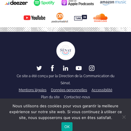
Ce site a été conçu par la Direction de la Communication du
Sénat.
Mentions légales
Données personnelles
Accessibilité
Plan du site
Contactez-nous
Nous utilisons des cookies pour vous garantir la meilleure
Découvrez les
15
expérience sur notre site web. Si vous continuez à utiliser ce
15
1x
00:00
podcasts de
site, nous supposerons que vous en êtes satisfait.
Public Sénat
OK