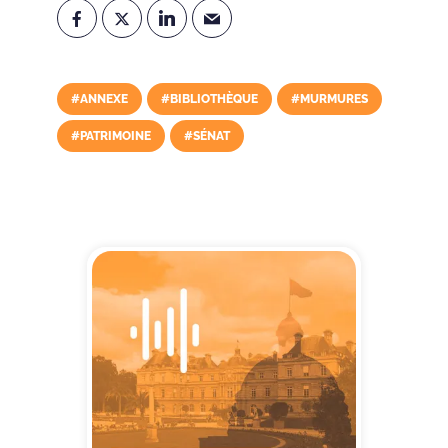
#ANNEXE
#BIBLIOTHÈQUE
#MURMURES
#PATRIMOINE
#SÉNAT