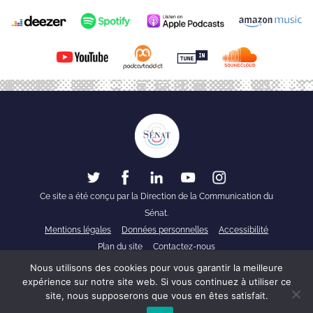
Ce site a été conçu par la Direction de la Communication du
Sénat.
Mentions légales
Données personnelles
Accessibilité
Plan du site
Contactez-nous
Nous utilisons des cookies pour vous garantir la meilleure
Découvrez les
15
expérience sur notre site web. Si vous continuez à utiliser ce
15
1x
00:00
podcasts de
site, nous supposerons que vous en êtes satisfait.
Public Sénat