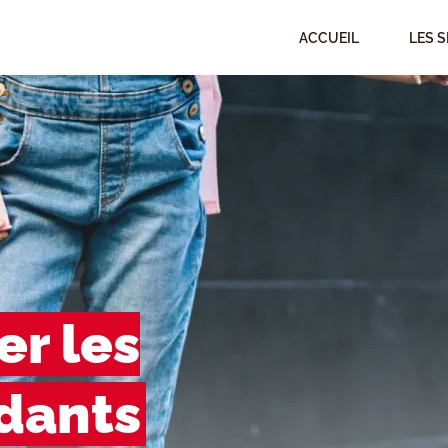
ACCUEIL
LES S
r les
idants