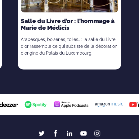
Salle du Livre d’or : l’hommage à
Marie de Médicis
Arabesques, boiseries, toiles… : la salle du Livre
d'or rassemble ce qui subsiste de la décoration
d'origine du Palais du Luxembourg.